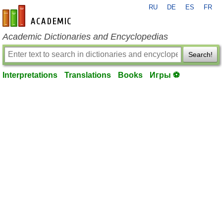
RU
DE
ES
FR
en-academic.com
Academic Dictionaries and Encyclopedias
Search!
Interpretations
Translations
Books
Игры ⚽